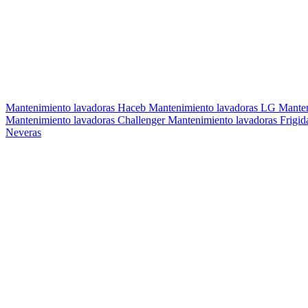
Mantenimiento lavadoras Haceb
Mantenimiento lavadoras LG
Mante
Mantenimiento lavadoras Challenger
Mantenimiento lavadoras Frigid
Neveras