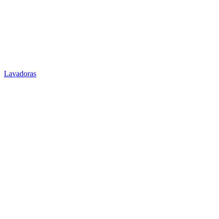
Lavadoras