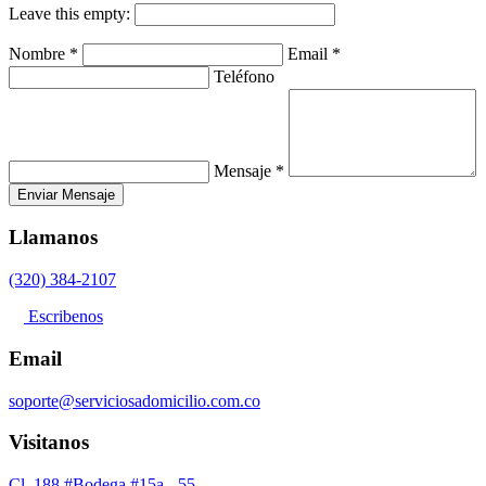
Leave this empty:
Nombre
*
Email
*
Teléfono
Mensaje
*
Enviar Mensaje
Llamanos
(320) 384-2107
Escribenos
Email
soporte@serviciosadomicilio.com.co
Visitanos
Cl. 188 #Bodega #15a - 55,